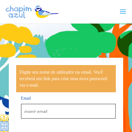
Digite seu nome de utilizador ou email. Você
receberá um link para criar uma nova password
via e-mail.
Email